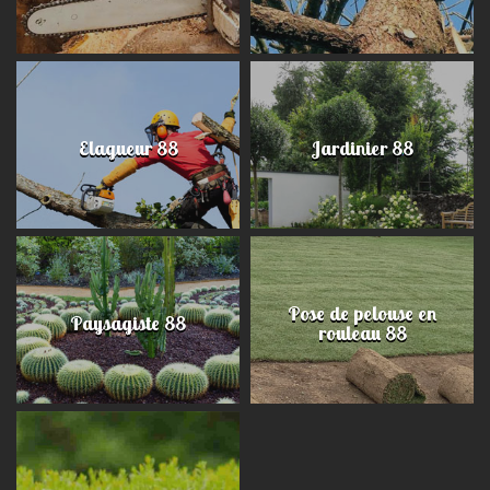
Elagueur 88
Jardinier 88
Pose de pelouse en
Paysagiste 88
rouleau 88