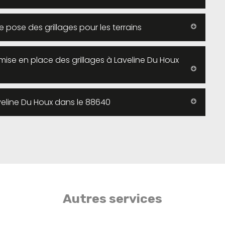
 pose des grillages pour les terrains
ise en place des grillages à Laveline Du Houx
aveline Du Houx dans le 88640
Autres services