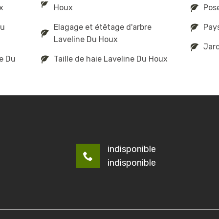
x
Houx
Pose
au
Elagage et étêtage d'arbre
Pays
Laveline Du Houx
Jard
ne Du
Taille de haie Laveline Du Houx
indisponible
indisponible