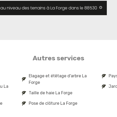
 au niveau des terrains à La Forge dans le 88530
Autres services
Elagage et étêtage d'arbre La
Pays
Forge
au La
Jard
Taille de haie La Forge
ge
Pose de clôture La Forge