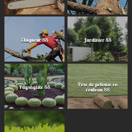
Elagueur 88
Jardinier 88
Pose de pelouse en
Paysagiste 88
rouleau 88