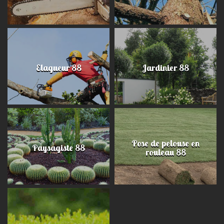
Elagueur 88
Jardinier 88
Pose de pelouse en
Paysagiste 88
rouleau 88