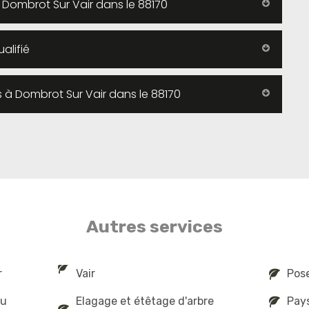
à Dombrot Sur Vair dans le 88170
alifié
es à Dombrot Sur Vair dans le 88170
Autres services
r
Vair
Pose
au
Elagage et étêtage d'arbre
Pays