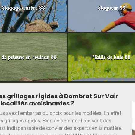
Elagage d'arbre 88
Elagueur 88
 de pelouse en rouleau 88
Taille de haie 88
des grillages rigides à Dombrot Sur Vair
 localités avoisinantes ?
us avez l'embarras du choix pour les modèles. En effet,
s grillages rigides. Bien évidemment, ce sont des
est indispensable de convier des experts en la matière.