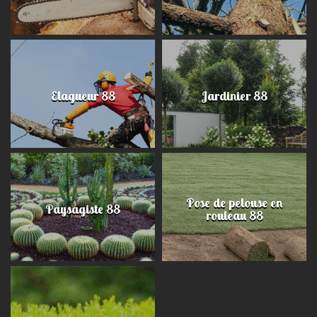
Elagueur 88
Jardinier 88
Pose de pelouse en
Paysagiste 88
rouleau 88