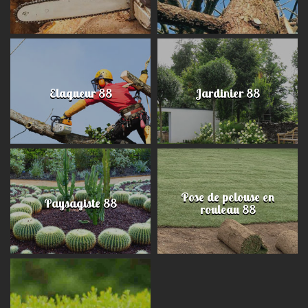
Elagueur 88
Jardinier 88
Pose de pelouse en
Paysagiste 88
rouleau 88