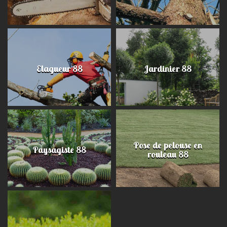
Elagueur 88
Jardinier 88
Pose de pelouse en
Paysagiste 88
rouleau 88