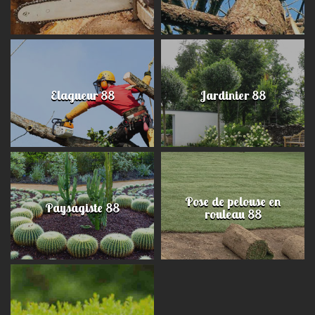
Elagueur 88
Jardinier 88
Pose de pelouse en
Paysagiste 88
rouleau 88