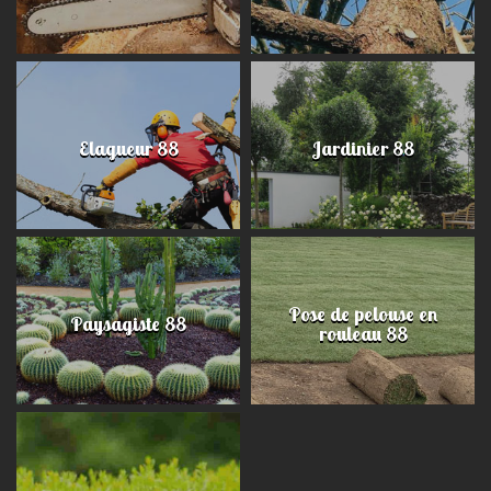
Elagueur 88
Jardinier 88
Pose de pelouse en
Paysagiste 88
rouleau 88