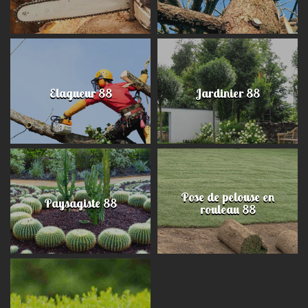
Elagueur 88
Jardinier 88
Pose de pelouse en
Paysagiste 88
rouleau 88