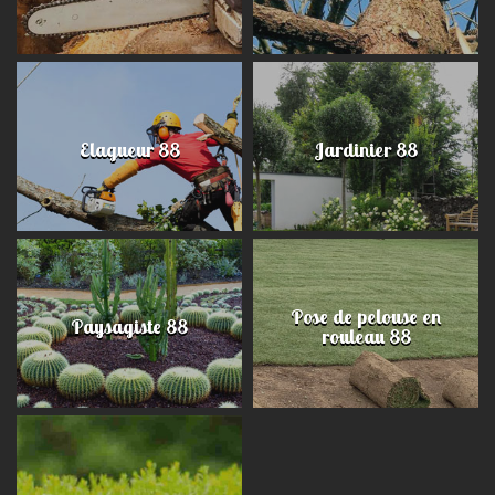
Elagueur 88
Jardinier 88
Pose de pelouse en
Paysagiste 88
rouleau 88