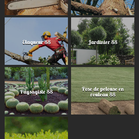
Elagueur 88
Jardinier 88
Pose de pelouse en
Paysagiste 88
rouleau 88