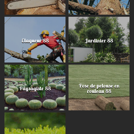
Elagueur 88
Jardinier 88
Pose de pelouse en
Paysagiste 88
rouleau 88