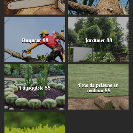
Elagueur 88
Jardinier 88
Pose de pelouse en
Paysagiste 88
rouleau 88