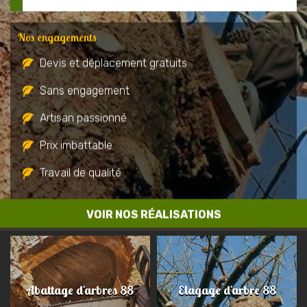
Nos engagements
Devis et déplacement gratuits
Sans engagement
Artisan passionné
Prix imbattable
Travail de qualité
VOIR NOS RÉALISATIONS
Abattage d'arbres 88
Elagage d'arbre 88