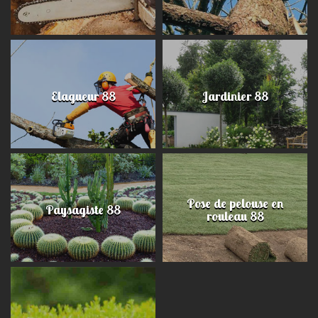
Elagueur 88
Jardinier 88
Pose de pelouse en
Paysagiste 88
rouleau 88