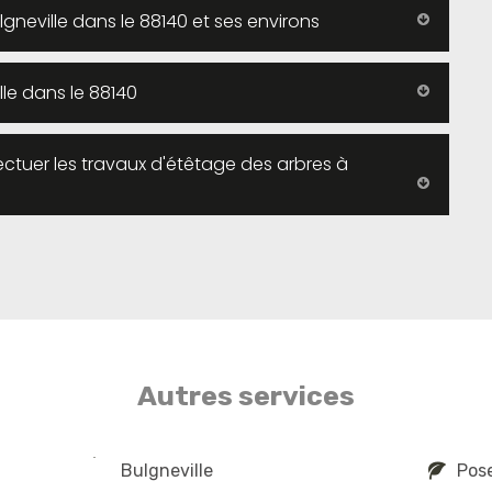
lgneville dans le 88140 et ses environs
lle dans le 88140
ectuer les travaux d'étêtage des arbres à
Autres services
Bulgneville
Pose