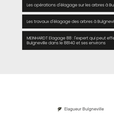
Les opérations d'élagage sur les arbres à Bu
Les travaux d'élagage des arbres à Bulgnevi
MEINHARDT Elagage 88 : l'expert qui peut eff
Bulgneville dans le 88140 et ses environs
Elagueur Bulgneville