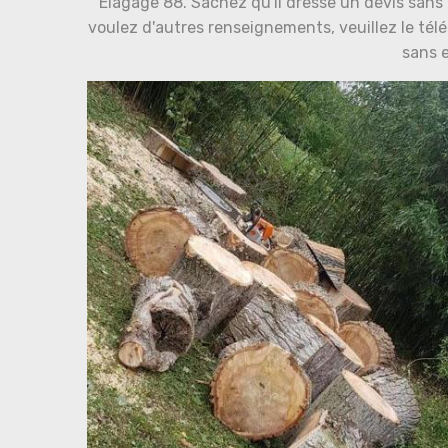
Elagage 88. Sachez qu'il dresse un devis sans q
voulez d'autres renseignements, veuillez le télé
sans 