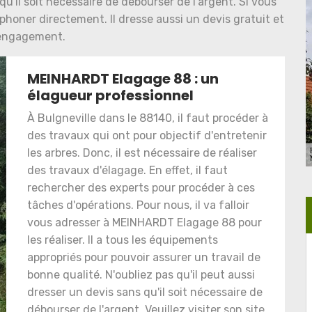
u'il soit nécessaire de débourser de l'argent. Si vous
phoner directement. Il dresse aussi un devis gratuit et
engagement.
MEINHARDT Elagage 88 : un
élagueur professionnel
À Bulgneville dans le 88140, il faut procéder à
des travaux qui ont pour objectif d'entretenir
les arbres. Donc, il est nécessaire de réaliser
des travaux d'élagage. En effet, il faut
rechercher des experts pour procéder à ces
tâches d'opérations. Pour nous, il va falloir
vous adresser à MEINHARDT Elagage 88 pour
les réaliser. Il a tous les équipements
appropriés pour pouvoir assurer un travail de
bonne qualité. N'oubliez pas qu'il peut aussi
dresser un devis sans qu'il soit nécessaire de
débourser de l'argent. Veuillez visiter son site