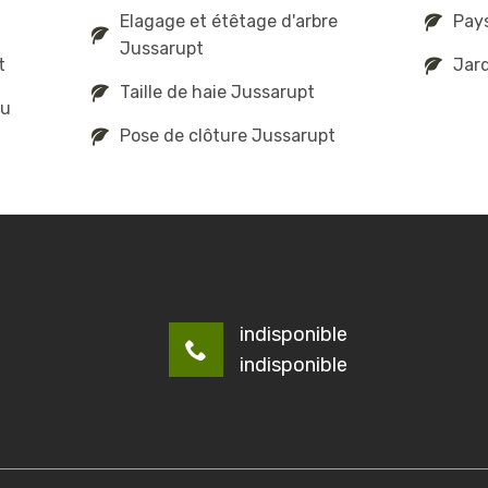
Elagage et étêtage d'arbre
Pay
Jussarupt
t
Jard
Taille de haie Jussarupt
au
Pose de clôture Jussarupt
indisponible
indisponible