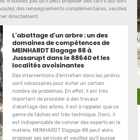
 N'oubliez pas qu'il peut proposer des tarifs qui sont
us voulez des renseignements complémentaires, veuillez
oner directement.
L'abattage d'un arbre : un des
domaines de compétences de
MEINHARDT Elagage 88 à
Jussarupt dans le 88640 et les
localités avoisinantes
Des interventions d'entretien dans les jardins
sont nécessaires pour éviter un certain
nombre de problèmes. En effet, il est très
important de procéder à des travaux
d'abattage des arbres. Il est à rappeler que ce
genre de tâches est très technique. Donc, il
est indispensable de convier des experts en la
matière. MEINHARDT Elagage 88 peut alors
proposer ses services et veuillez qu'il puisse