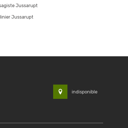
sagiste Jussarupt
inier Jussarupt
indisponible