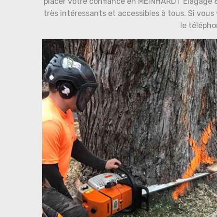
placer votre confiance en MEINHARDT Elagage 88.
très intéressants et accessibles à tous. Si vo
le téléph