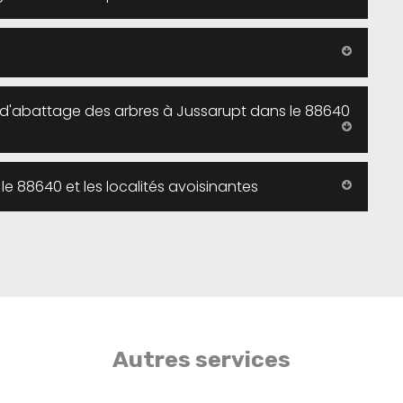
x d'abattage des arbres à Jussarupt dans le 88640
e 88640 et les localités avoisinantes
Autres services