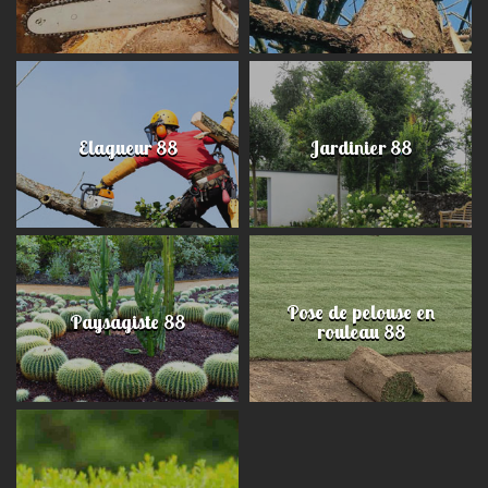
Elagueur 88
Jardinier 88
Pose de pelouse en
Paysagiste 88
rouleau 88