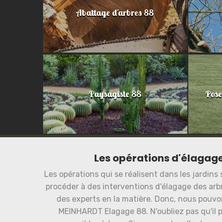
Abattage d'arbres 88
Paysagiste 88
Pose
Les opérations d'élagage
Les opérations qui se réalisent dans les jardins 
procéder à des interventions d'élagage des arbr
des experts en la matière. Donc, nous pouv
MEINHARDT Elagage 88. N'oubliez pas qu'il p