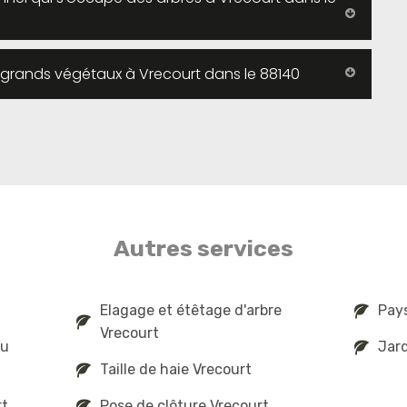
 grands végétaux à Vrecourt dans le 88140
Autres services
Elagage et étêtage d'arbre
Pays
Vrecourt
au
Jard
Taille de haie Vrecourt
rt
Pose de clôture Vrecourt