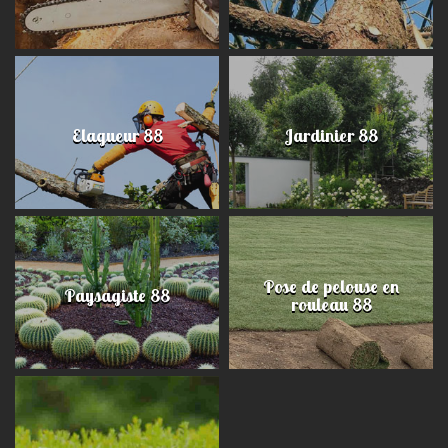
Elagueur 88
Jardinier 88
Pose de pelouse en
Paysagiste 88
rouleau 88