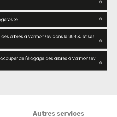
ngerosité
age des arbres à Varmonzey dans le 88450 et ses
s'occuper de l'élagage des arbres à Varmonzey
Autres services