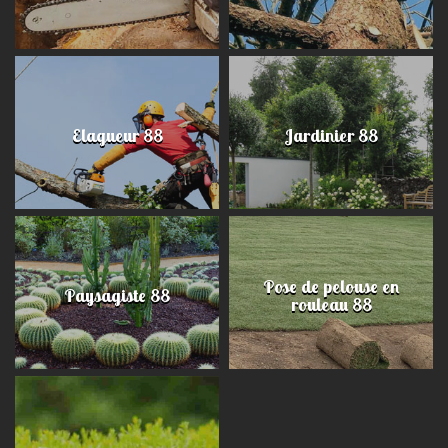
Elagueur 88
Jardinier 88
Pose de pelouse en
Paysagiste 88
rouleau 88