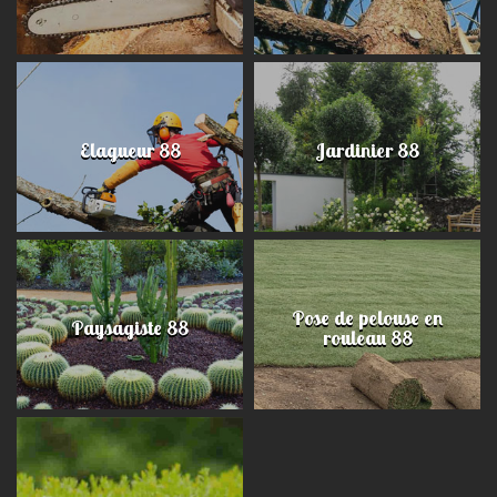
Elagueur 88
Jardinier 88
Pose de pelouse en
Paysagiste 88
rouleau 88