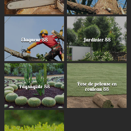
Elagueur 88
Jardinier 88
Pose de pelouse en
Paysagiste 88
rouleau 88