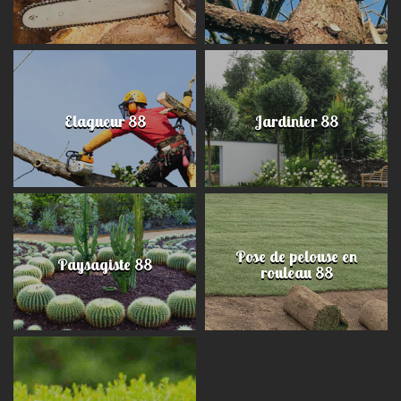
Elagueur 88
Jardinier 88
Pose de pelouse en
Paysagiste 88
rouleau 88