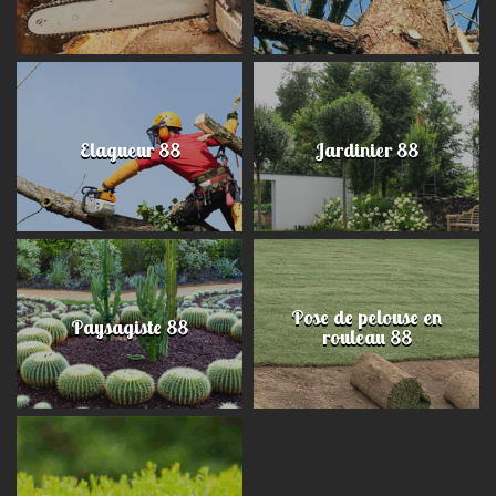
Elagueur 88
Jardinier 88
Pose de pelouse en
Paysagiste 88
rouleau 88