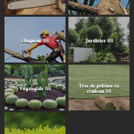
Elagueur 88
Jardinier 88
Pose de pelouse en
Paysagiste 88
rouleau 88