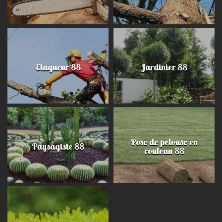
Elagueur 88
Jardinier 88
Pose de pelouse en
Paysagiste 88
rouleau 88