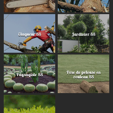
Elagueur 88
Jardinier 88
Pose de pelouse en
Paysagiste 88
rouleau 88