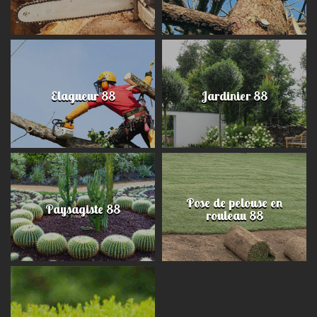
Elagueur 88
Jardinier 88
Pose de pelouse en
Paysagiste 88
rouleau 88