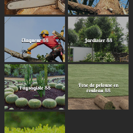
Elagueur 88
Jardinier 88
Pose de pelouse en
Paysagiste 88
rouleau 88