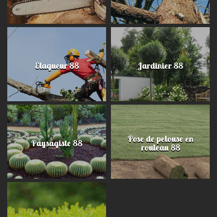
Elagueur 88
Jardinier 88
Pose de pelouse en
Paysagiste 88
rouleau 88