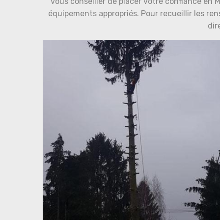
vous conseiller de placer votre confiance en 
équipements appropriés. Pour recueillir les r
dir