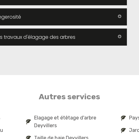
ngerosité
es travaux d'élagage des arbres
Autres services
s
Elagage et étêtage d'arbre
Pays
Deyvillers
au
Jard
Taille de haie Deyvillers