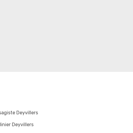
agiste Deyvillers
inier Deyvillers