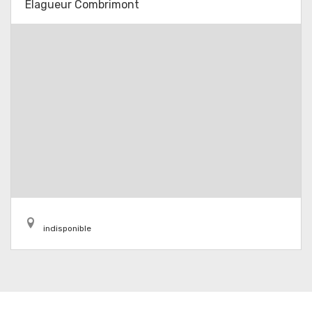
Elagueur Combrimont
indisponible