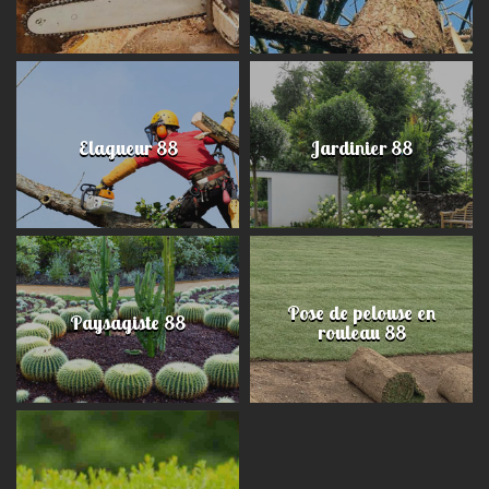
Elagueur 88
Jardinier 88
Pose de pelouse en
Paysagiste 88
rouleau 88