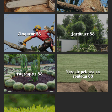
Elagueur 88
Jardinier 88
Pose de pelouse en
Paysagiste 88
rouleau 88