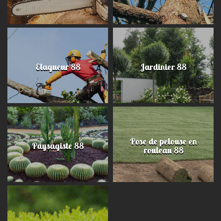
Elagueur 88
Jardinier 88
Pose de pelouse en
Paysagiste 88
rouleau 88