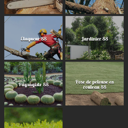
Elagueur 88
Jardinier 88
Pose de pelouse en
Paysagiste 88
rouleau 88