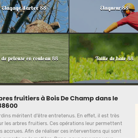
Elagage d'arbre 88
Elagueur 88
 de pelouse en rouleau 88
Taille de haie 88
res fruitiers à Bois De Champ dans le
88600
ins méritent d'être entretenus. En effet, il est très
r les arbres fruitiers. Ces opérations leur permettent
s accrues. Afin de réaliser ces interventions qui sont