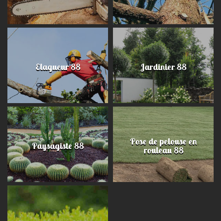
Elagueur 88
Jardinier 88
Pose de pelouse en
Paysagiste 88
rouleau 88