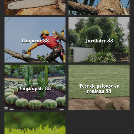
Elagueur 88
Jardinier 88
Pose de pelouse en
Paysagiste 88
rouleau 88