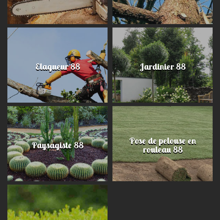
Elagueur 88
Jardinier 88
Pose de pelouse en
Paysagiste 88
rouleau 88